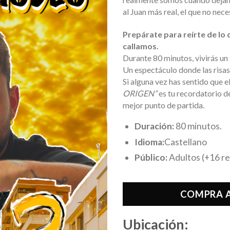
al Juan más real, el que no nec
Prepárate para reírte de lo
callamos.
Durante 80 minutos, vivirás un
Un espectáculo donde las risas 
Si alguna vez has sentido que e
ORIGEN”
es tu recordatorio de
mejor punto de partida.
Duración:
80 minutos.
Idioma:
Castellano
Público:
Adultos (+16 
COMPRA A
Ubicación: