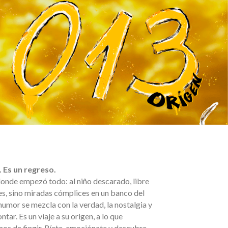
 Es un regreso.
onde empezó todo: al niño descarado, libre
kes, sino miradas cómplices en un banco del
 humor se mezcla con la verdad, la nostalgia y
ntar. Es un viaje a su origen, a lo que
s de fingir. Ríete, emociónate y descubre