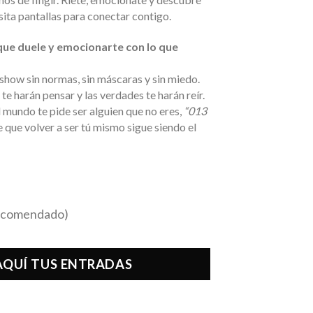
esita pantallas para conectar contigo.
 que duele y emocionarte con lo que
 show sin normas, sin máscaras y sin miedo.
te harán pensar y las verdades te harán reír.
l mundo te pide ser alguien que no eres,
“013
 que volver a ser tú mismo sigue siendo el
recomendado)
QUÍ TUS ENTRADAS