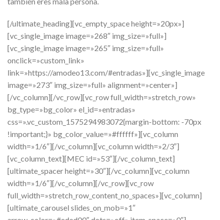
también eres mala persona.
[/ultimate_heading][vc_empty_space height=»20px»]
[vc_single_image image=»268″ img_size=»full»]
[vc_single_image image=»265″ img_size=»full»
onclick=»custom_link»
link=»https://amodeo13.com/#entradas»][vc_single_image
image=»273″ img_size=»full» alignment=»center»]
[/vc_column][/vc_row][vc_row full_width=»stretch_row»
bg_type=»bg_color» el_id=»entradas»
css=».vc_custom_1575294983072{margin-bottom: -70px
!important;}» bg_color_value=»#ffffff»][vc_column
width=»1/6″][/vc_column][vc_column width=»2/3″]
[vc_column_text][MEC id=»53″][/vc_column_text]
[ultimate_spacer height=»30″][/vc_column][vc_column
width=»1/6″][/vc_column][/vc_row][vc_row
full_width=»stretch_row_content_no_spaces»][vc_column]
[ultimate_carousel slides_on_mob=»1″
arrow_color=»#eded00″ dots=»off» item_space=»0″]