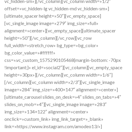
vc_hidden-sm»][/vc_column][vc_column width=»1/2″
offset=»vc_hidden-lg vc_hidden-md vc_hidden-sm»]
[ultimate_spacer height=»50″][vc_empty_space]
[vc_single_image image=»279″ img_size=»full»
alignment=»center»][vc_empty_space][ultimate_spacer
height=»50″][/vc_column][/vc_row][vc_row
full_width=»stretch_row» bg_type=»bg_color»
bg_color_value=»#ffffff»
css=».vc_custom_1575290105468{margin-bottom: -70px
!important;}» el_id=»social2″][vc_column][vc_empty_space
height=»30px»][/vc_column][vc_column width=»1/6″]
[/vc_column][vc_column width=»2/3″][vc_single_image
image=»284″ img_size=»400×147″ alignment=»center»]
[ultimate_carousel slides_on_desk=»4″ slides_on_tabs=»4″
slides_on_mob=»4″][vc_single_image image=»283″
img_size=»134×122″ alignment=»center»
onclick=»custom_link» img_link_target=»_blank»
link=»https://www.instagram.com/amodeo13/»]