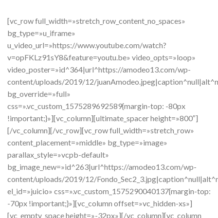
[vc_row full_width=»stretch_row_content_no_spaces»
bg_type=»u_iframe»
u_video_url=»https://www.youtube.com/watch?
v=opFKLz91sY8&feature=youtu.be» video_opts=»loop»
video_poster=»id^364|url^https://amodeo13.com/wp-
content/uploads/2019/12/juanAmodeo.jpeg|caption^null|alt^nu
bg_override=»full»
css=».vc_custom_1575289692589{margin-top: -80px
!important;}»][vc_column][ultimate_spacer height=»800″]
[/vc_column][/vc_row][vc_row full_width=»stretch_row»
content_placement=»middle» bg_type=»image»
parallax_style=»vcpb-default»
bg_image_new=»id^263|url^https://amodeo13.com/wp-
content/uploads/2019/12/Fondo_Sec2_3.jpg|caption^null|alt^n
el_id=»juicio» css=».vc_custom_1575290040137{margin-top:
-70px !important;}»][vc_column offset=»vc_hidden-xs»]
[vc_empty_space height=»-32px»][/vc_column][vc_column