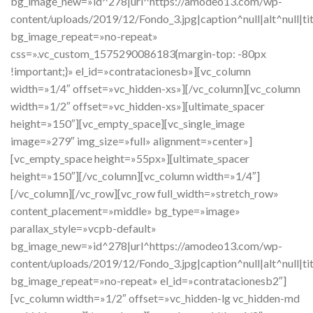
bg_image_new=»id^278|url^https://amodeo13.com/wp-
content/uploads/2019/12/Fondo_3.jpg|caption^null|alt^null|ti
bg_image_repeat=»no-repeat»
css=».vc_custom_1575290086183{margin-top: -80px
!important;}» el_id=»contratacionesb»][vc_column
width=»1/4″ offset=»vc_hidden-xs»][/vc_column][vc_column
width=»1/2″ offset=»vc_hidden-xs»][ultimate_spacer
height=»150″][vc_empty_space][vc_single_image
image=»279″ img_size=»full» alignment=»center»]
[vc_empty_space height=»55px»][ultimate_spacer
height=»150″][/vc_column][vc_column width=»1/4″]
[/vc_column][/vc_row][vc_row full_width=»stretch_row»
content_placement=»middle» bg_type=»image»
parallax_style=»vcpb-default»
bg_image_new=»id^278|url^https://amodeo13.com/wp-
content/uploads/2019/12/Fondo_3.jpg|caption^null|alt^null|ti
bg_image_repeat=»no-repeat» el_id=»contratacionesb2″]
[vc_column width=»1/2″ offset=»vc_hidden-lg vc_hidden-md