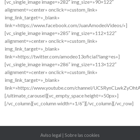
[vc_single_image image=»282″ img_size=»90×122″
alignment=»center» onclick=»custom_link»
img_link_target=»_blank»
link=»https://www.facebook.com/JuanAmodeoVideos/»]
[vc_single_image image=»285″ img_size=»112×122″
alignment=»center» onclick=»custom_link»
img_link_target=»_blank»
link=»https://twitter.com/amodeo13oficial?lang=es»]
[vc_single_image image=»286″ img_size=»113×122″
alignment=»center» onclick=»custom_link»
img_link_target=»_blank»
link=»https://www.youtube.com/channel/UCSRynCLwkZyOhtA
[/ultimate_carousel][vc_empty_space height=»50px»]
[/vc_column][vc_column width=»1/6″][/vc_column][/vc_row]
Aviso legal
|
Sobre las cookies