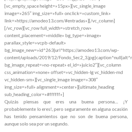
[vc_empty_space height=»15px»][vc_single_image
image=»265″ img_size=»full» onclick=»custom_link»
link=»https://amodeo13.com/#entradas»][/vc_column]
[/vc_row][vc_row full_width=»stretch_row»
content_placement=»middle» bg_type=»image»
parallax_style=»vcpb-default»
bg_image_new=»id^263|url^https://amodeo13.com/wp-
content/uploads/2019/12/Fondo_Sec2_3.jpg|caption^null|alt^n
bg_image_repeat=»no-repeat» el_id=»juicio2″][vc_column
css_animation=»none» offset=»vc_hidden-lg vc_hidden-md
vc_hidden-sm»][vc_single_image image=»308″
img_size=»full» alignment=»center»][ultimate_heading
sub_heading_color=»#ffffff»]
Quizás piensas que eres una buena persona… ¡Y
probablemente lo eres!, pero seguramente en alguna ocasión
has tenido pensamientos que no son de buena persona,
aunque solo sea por un segundo.