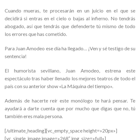
Cuando mueras, te procesarán en un juicio en el que se
decidirá si entras en el cielo o bajas al infierno. No tendrás
abogado, así que tendrás que defenderte tú mismo de todo
los errores que has cometido.
Para Juan Amodeo ese día ha llegado… ¡Ven y sé testigo de su
sentencia!
El humorista sevillano, Juan Amodeo, estrena este
espectáculo tras haber llenado los mejores teatros de todo el
país con su anterior show «La Máquina del tiempo».
Además de hacerte reír este monólogo te hará pensar. Te
ayudará a darte cuenta que por mucho que digas que no, tú
también eres mala persona.
[/ultimate_heading][vc_empty_space height=»20px»]
[vc_single_image image=»268″ img_size=»full»]