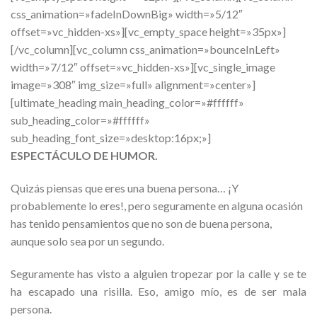
css_animation=»fadeInDownBig» width=»5/12″
offset=»vc_hidden-xs»][vc_empty_space height=»35px»]
[/vc_column][vc_column css_animation=»bounceInLeft»
width=»7/12″ offset=»vc_hidden-xs»][vc_single_image
image=»308″ img_size=»full» alignment=»center»]
[ultimate_heading main_heading_color=»#ffffff»
sub_heading_color=»#ffffff»
sub_heading_font_size=»desktop:16px;»]
ESPECTÁCULO DE HUMOR.
Quizás piensas que eres una buena persona… ¡Y
probablemente lo eres!, pero seguramente en alguna ocasión
has tenido pensamientos que no son de buena persona,
aunque solo sea por un segundo.
Seguramente has visto a alguien tropezar por la calle y se te
ha escapado una risilla. Eso, amigo mío, es de ser mala
persona.