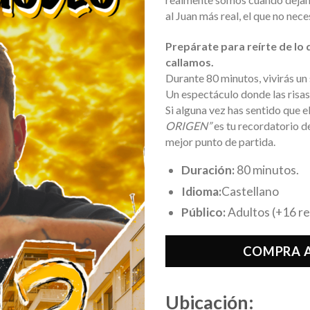
al Juan más real, el que no nec
Prepárate para reírte de lo
callamos.
Durante 80 minutos, vivirás un
Un espectáculo donde las risas 
Si alguna vez has sentido que e
ORIGEN”
es tu recordatorio de
mejor punto de partida.
Duración:
80 minutos.
Idioma:
Castellano
Público:
Adultos (+16 
COMPRA A
Ubicación: