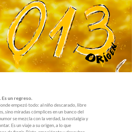
 Es un regreso.
onde empezó todo: al niño descarado, libre
kes, sino miradas cómplices en un banco del
 humor se mezcla con la verdad, la nostalgia y
ntar. Es un viaje a su origen, a lo que
s de fingir. Ríete, emociónate y descubre