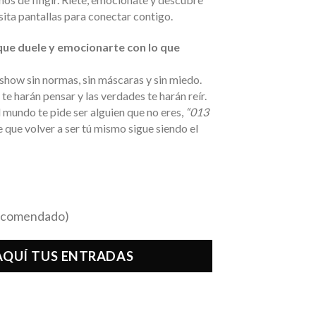
esita pantallas para conectar contigo.
 que duele y emocionarte con lo que
 show sin normas, sin máscaras y sin miedo.
te harán pensar y las verdades te harán reír.
l mundo te pide ser alguien que no eres,
“013
 que volver a ser tú mismo sigue siendo el
recomendado)
QUÍ TUS ENTRADAS